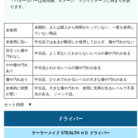
・パターカバーは使用感、ダメージ、マジックテープに弱まりがあ
ります。
未開封、または購入から時間がたっていない、一度も使用し
未使用
ていない商品
未使用に近い
中古品ではあるが数回しか使用しておらず、傷や汚れがない
目立った傷や
中古品。よく見ないとわからないレベルの傷や汚れがある
汚れなし
やや傷や汚れ
中古品とわかるレベルの傷や汚れがある
あり
傷や汚れあり
中古品、ひとめでわかるレベルの大きな傷や汚れがある
全体的に状態
中古品。大きな傷や汚れや、使用に支障が出るレベルで不具
が悪い
合がある。 ジャンク品。
セット内容 ▼
ドライバー
テーラーメイド STEALTH ＨＤ ドライバー